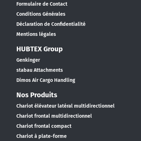
Formulaire de Contact
Conditions Générales
Déclaration de Confidentialité
Mentions légales
EUROPE
HUBTEX Group
Belgium
Genkinger
Nederlands
Français
Deutsch
stabau Attachments
Dimos Air Cargo Handling
Česká republika
Cesko
Nos Produits
Chariot élévateur latéral multidirectionnel
Deutschland
Chariot frontal multidirectionnel
Deutsch
Chariot frontal compact
España
Chariot à plate-forme