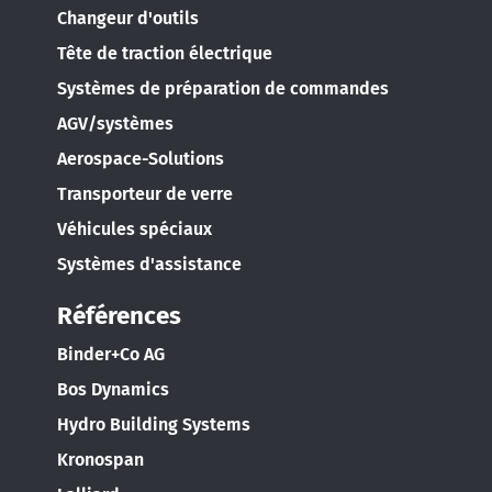
Español
Changeur d'outils
Tête de traction électrique
France
Systèmes de préparation de commandes
Français
AGV/systèmes
Great Britain
Aerospace-Solutions
English
Transporteur de verre
Véhicules spéciaux
Italia
Systèmes d'assistance
Italiano
Références
Luxembourg
Binder+Co AG
Français
Deutsch
Bos Dynamics
Nederland
Hydro Building Systems
Nederlands
Kronospan