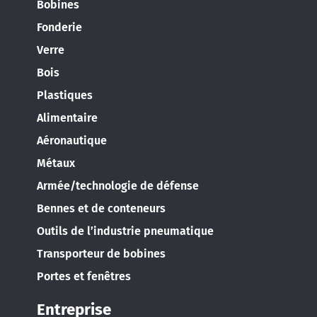
Bobines
Fonderie
Verre
AMERICA
Bois
Plastiques
Brasil
Alimentaire
Português
Aéronautique
Métaux
United States
Armée/technologie de défense
English
Bennes et de conteneurs
ASIA/PACIFIC
Outils de l’industrie pneumatique
Transporteur de bobines
Australia
Portes et fenêtres
English
Entreprise
Japan