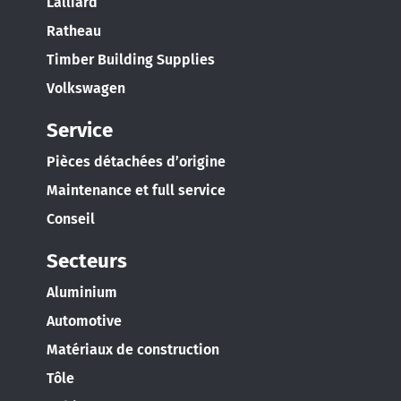
Lalliard
Österreich
Ratheau
Deutsch
Timber Building Supplies
Polska
Volkswagen
Polski
Service
Türkiye
Pièces détachées d’origine
Türkçe
Maintenance et full service
English Neutral
Conseil
Secteurs
Aluminium
Automotive
Matériaux de construction
Tôle