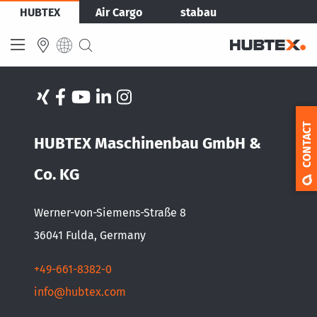
Aller
HUBTEX
Air Cargo
stabau
au
contenu
principal
INTERNATIONAL
English
CONTACT
HUBTEX Maschinenbau GmbH &
Deutsch
Español
Co. KG
Français
Werner-von-Siemens-Straße 8
36041 Fulda, Germany
+49-661-8382-0
info@hubtex.com